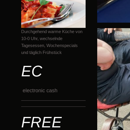
Durchgehend warme Küche von
10-0 Uhr, wechselnde
Tagesessen, Wochenspecials
und täglich Frühstück
EC
electronic cash
FREE