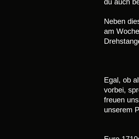
du auch be
Neben dies
am Wochen
Drehstange
Egal, ob a
vorbei, sp
freuen uns
unserem Pr
Eure 1710