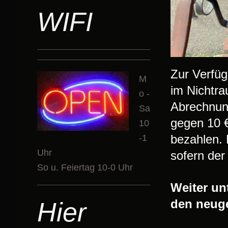
WIFI
Zur Verfüg
M
im Nichtra
o -
Abrechnung
Sa
gegen 10 €
10
bezahlen. 
-1
Uhr
sofern der
So u. Feiertag 10-0 Uhr
Weiter unt
den neuge
Hier