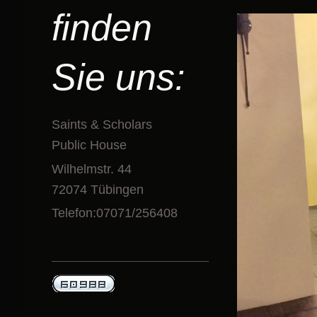
finden
Sie uns:
Saints & Scholars
Public House
Wilhelmstr. 44
72074 Tübingen
Telefon:
07071/256408